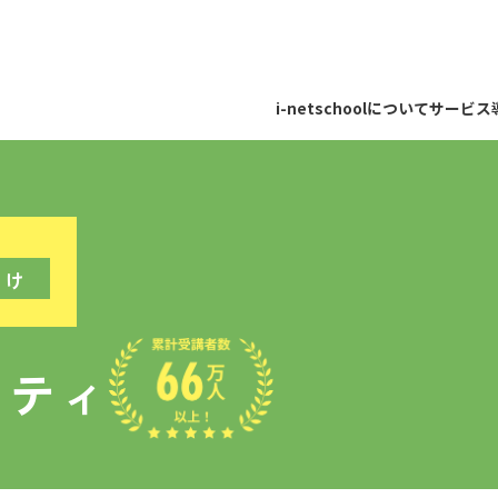
i-netschoolについて
サービス
向け
リティ
eラーニングコース
e