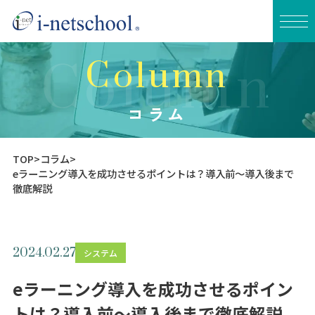
Column
Column
i-netschoolについて
サービス紹介
コラム
eラーニングシステム
TOP
コラム
eラーニングコース
eラーニング導入を成功させるポイントは？導入前～導入後まで
徹底解説
eラーニング教材制作
導入実績
2024.02.27
システム
FAQ
eラーニング導入を成功させるポイン
トは？導入前～導入後まで徹底解説
コラム