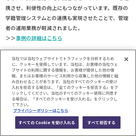
携させ、利便性の向上にもつながっています。既存の
学籍管理システムとの連携も実現させたことで、管理
者の運用業務が軽減されました。
＞＞
事例の詳細はこちら
当社では当社ウェブサイトでトラフィックを分析するため
7.まとめ
に、クッキーを使用しています。当社は、お客様の当社ウェ
ブサイトの利用に関する情報を、お客様が提供した他の情
報、またはお客様のサービス利用から収集した他の情報と組
eラーニングの導入前から導入後まで、成功させるた
み合わせることがあります。当社のすべてのクッキーの受け
入れを拒否する場合は、「全てのクッキーを拒否する」をク
めに必要な情報をまとめてお伝えしてきました。
リックしてください。当社のすべてのクッキー使用に同意す
eラーニングは様々な種類があります。そのため、企
る場合は、「すべてのクッキーを受け入れる」をクリックし
て下さい。
業に必要な機能や学習コンテンツの内容、必要なサポ
プライバシーポリシーはこちら
ート体制など、様々な観点でシステムを比較し、導入
すべての Cookie を受け入れる
すべて拒否する
検討していく必要があります。